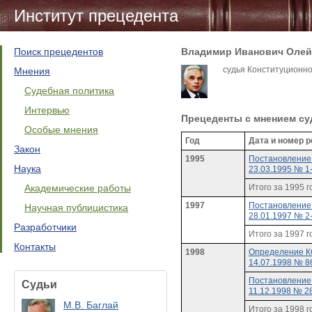
Институт прецедента
Поиск прецедентов
Владимир Иванович Олей
судья Конституционног
Мнения
Судебная политика
Интервью
Прецеденты c мнением су
Особые мнения
Год
Дата и номер 
Закон
1995
Постановление
Наука
23.03.1995 № 1
Академические работы
Итого за 1995 г
1997
Постановление
Научная публицистика
28.01.1997 № 2
Разработчики
Итого за 1997 г
Контакты
1998
Определение К
14.07.1998 № 8
Постановление
Судьи
11.12.1998 № 2
М.В. Баглай
Итого за 1998 г