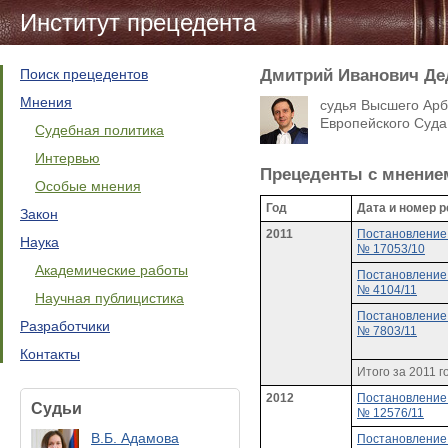
Институт прецедента
Поиск прецедентов
Дмитрий Иванович Де
Мнения
судья Высшего Арби
Европейского Суда 
Судебная политика
Интервью
Прецеденты c мнение
Особые мнения
Год
Дата и номер 
Закон
2011
Постановление 
Наука
№ 17053/10
Академические работы
Постановление 
№ 4104/11
Научная публицистика
Постановление 
Разработчики
№ 7803/11
Контакты
Итого за 2011 г
2012
Постановление 
Судьи
№ 12576/11
В.Б. Адамова
Постановление о