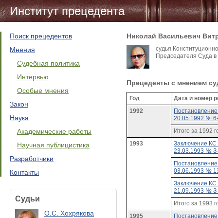
Институт прецедента
Поиск прецедентов
Николай Васильевич Вит
судья Конституционно
Мнения
Председателя Суда в 
Судебная политика
Интервью
Прецеденты c мнением су
Особые мнения
Год
Дата и номер 
Закон
1992
Постановление
Наука
20.05.1992 № 6
Академические работы
Итого за 1992 г
1993
Заключение КС
Научная публицистика
23.03.1993 № З
Разработчики
Постановление
03.06.1993 № 1
Контакты
Заключение КС
21.09.1993 № З
Судьи
Итого за 1993 г
О.С. Хохрякова
1995
Постановление