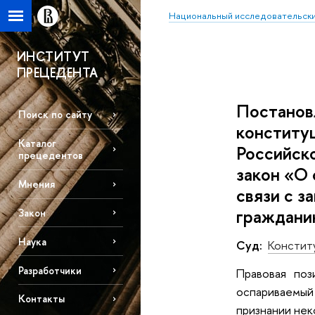
Национальный исследовательски
ИНСТИТУТ
ПРЕЦЕДЕНТА
Постановл
Поиск по сайту
конститу
Каталог
Российск
прецедентов
закон «О 
Мнения
связи с 
гражданин
Закон
Наука
Суд:
Констит
Разработчики
Правовая поз
оспариваемый 
Контакты
признании не