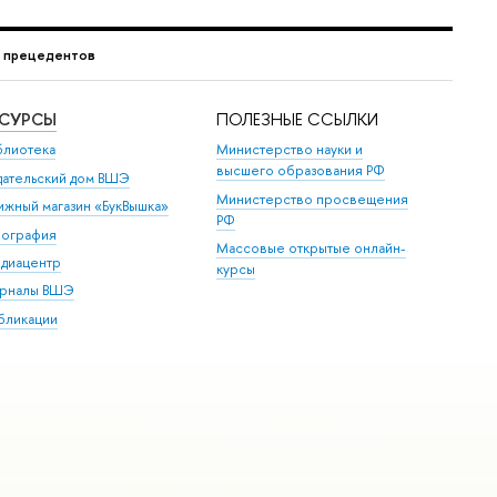
г прецедентов
ЕСУРСЫ
ПОЛЕЗНЫЕ ССЫЛКИ
блиотека
Министерство науки и
высшего образования РФ
дательский дом ВШЭ
Министерство просвещения
ижный магазин «БукВышка»
РФ
пография
Массовые открытые онлайн-
диацентр
курсы
рналы ВШЭ
бликации