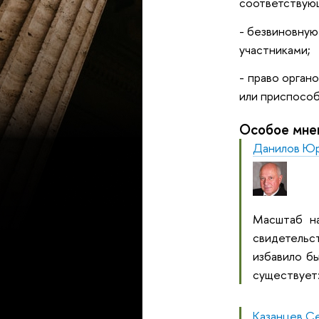
соответствующ
- безвиновную
участниками;
- право орган
или приспосо
Особое мне
Данилов Юр
Масштаб на
свидетельс
избавило б
существует:
Казанцев С