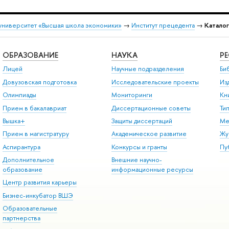
университет «Высшая школа экономики»
→
Институт прецедента
→
Катало
ОБРАЗОВАНИЕ
НАУКА
Р
Лицей
Научные подразделения
Би
Довузовская подготовка
Исследовательские проекты
Из
Олимпиады
Мониторинги
Кн
Прием в бакалавриат
Диссертационные советы
Ти
Вышка+
Защиты диссертаций
Ме
Прием в магистратуру
Академическое развитие
Жу
Аспирантура
Конкурсы и гранты
Пу
Дополнительное
Внешние научно-
образование
информационные ресурсы
Центр развития карьеры
Бизнес-инкубатор ВШЭ
Образовательные
партнерства