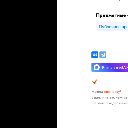
Предметные 
Публичное пр
Нашли
опечатку
?
Выделите её, нажмит
Сервис предназначе