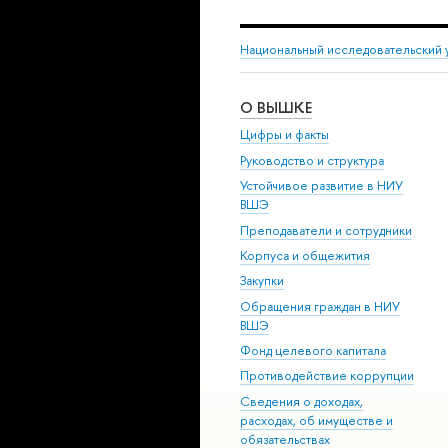
Национальный исследовательский 
О ВЫШКЕ
Цифры и факты
Руководство и структура
Устойчивое развитие в НИУ
ВШЭ
Преподаватели и сотрудники
Корпуса и общежития
Закупки
Обращения граждан в НИУ
ВШЭ
Фонд целевого капитала
Противодействие коррупции
Сведения о доходах,
расходах, об имуществе и
обязательствах