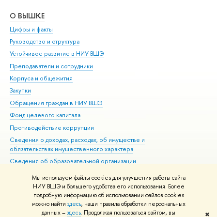
О ВЫШКЕ
ОБ
Цифры и факты
Ли
Руководство и структура
Дов
Устойчивое развитие в НИУ ВШЭ
Ол
Преподаватели и сотрудники
При
Корпуса и общежития
Вы
Закупки
При
Обращения граждан в НИУ ВШЭ
Ас
Фонд целевого капитала
До
Противодействие коррупции
Цен
Сведения о доходах, расходах, об имуществе и
Би
обязательствах имущественного характера
Об
Сведения об образовательной организации
Обр
Людям с ограниченными возможностями здоровья
Мы используем файлы cookies для улучшения работы сайта
Единая платежная страница
НИУ ВШЭ и большего удобства его использования. Более
подробную информацию об использовании файлов cookies
Работа в Вышке
можно найти
здесь
, наши правила обработки персональных
данных –
здесь
. Продолжая пользоваться сайтом, вы
✖