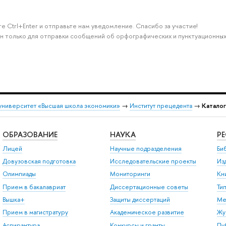
е Ctrl+Enter и отправьте нам уведомление. Спасибо за участие!
н только для отправки сообщений об орфографических и пунктуационных
университет «Высшая школа экономики»
→
Институт прецедента
→
Катало
ОБРАЗОВАНИЕ
НАУКА
Р
Лицей
Научные подразделения
Би
Довузовская подготовка
Исследовательские проекты
Из
Олимпиады
Мониторинги
Кн
Прием в бакалавриат
Диссертационные советы
Ти
Вышка+
Защиты диссертаций
Ме
Прием в магистратуру
Академическое развитие
Жу
Аспирантура
Конкурсы и гранты
Пу