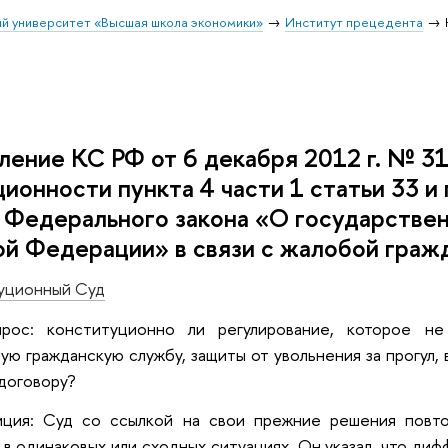
й университет «Высшая школа экономики»
Институт прецедента
ение КС РФ от 6 декабря 2012 г. № 31
ионности пункта 4 части 1 статьи 33 и 
7 Федерального закона «О государстве
ой Федерации» в связи с жалобой граж
уционный Суд
прос: конституционно ли регулирование, которое 
ую гражданскую службу, защиты от увольнения за прогул
договору?
иция: Суд со ссылкой на свои прежние решения повто
в одинаковых или сходных ситуациях. Он указал, что ди