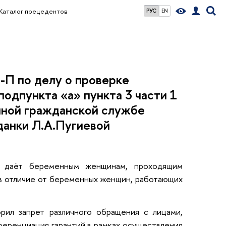
Каталог прецедентов
РУС
EN
-П по делу о проверке
подпункта «а» пункта 3 части 1
нной гражданской службе
данки Л.А.Пугиевой
не даёт беременным женщинам, проходящим
, в отличие от беременных женщин, работающих
рил запрет различного обращения с лицами,
фференциация гарантий в рамках осуществления