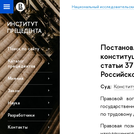
Национальный исследовательски
ИНСТИТУТ
ПРЕЦЕДЕНТА
Постановл
Поиск по сайту
конституц
Каталог
статьи 3
прецедентов
Российск
Мнения
Суд:
Констит
Закон
Правовой во
Наука
государственн
по трудовому 
Разработчики
Правовая поз
Контакты
находящимися 