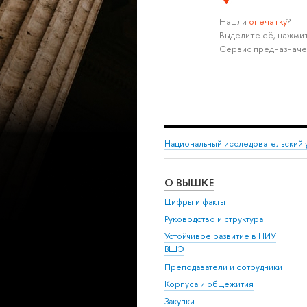
Нашли
опечатку
?
Выделите её, нажмит
Сервис предназначе
Национальный исследовательский 
О ВЫШКЕ
Цифры и факты
Руководство и структура
Устойчивое развитие в НИУ
ВШЭ
Преподаватели и сотрудники
Корпуса и общежития
Закупки