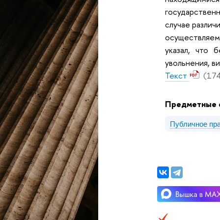
государственн
случае различ
осуществляемо
указал, что 
увольнения, в
Текст
(174
Предметные 
Публичное пр