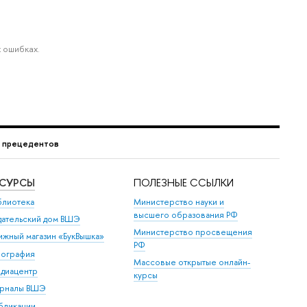
 ошибках.
г прецедентов
ЕСУРСЫ
ПОЛЕЗНЫЕ ССЫЛКИ
блиотека
Министерство науки и
высшего образования РФ
дательский дом ВШЭ
Министерство просвещения
ижный магазин «БукВышка»
РФ
пография
Массовые открытые онлайн-
диацентр
курсы
рналы ВШЭ
бликации