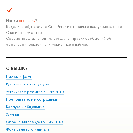
Нашли
опечатку
?
Выделите её, нажмите Ctrl+Enter и отправьте нам уведомление.
Спасибо за участие!
Сервис предназначен только для отправки сообщений об
орфографических и пунктуационных ошибках.
О ВЫШКЕ
ОБ
Цифры и факты
Ли
Руководство и структура
Дов
Устойчивое развитие в НИУ ВШЭ
Ол
Преподаватели и сотрудники
При
Корпуса и общежития
Вы
Закупки
При
Обращения граждан в НИУ ВШЭ
Ас
Фонд целевого капитала
До