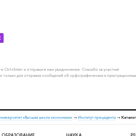
е Ctrl+Enter и отправьте нам уведомление. Спасибо за участие!
н только для отправки сообщений об орфографических и пунктуационных
университет «Высшая школа экономики»
→
Институт прецедента
→
Катало
ОБРАЗОВАНИЕ
НАУКА
Р