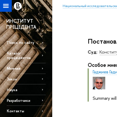
Национальный исследовательски
ИНСТИТУТ
ПРЕЦЕДЕНТА
Постанов
Поиск по сайту
Суд:
Констит
Каталог
прецедентов
Особое мне
Мнения
Гаджиев Гад
Закон
Наука
Summary will
Разработчики
Контакты