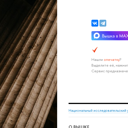
Нашли
опечатку
?
Выделите её, нажмит
Сервис предназначе
Национальный исследовательский 
О ВЫШКЕ