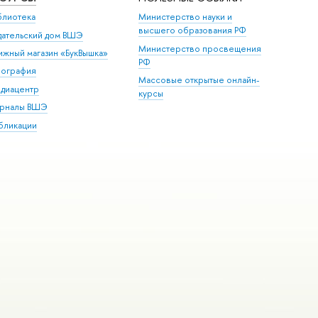
блиотека
Министерство науки и
высшего образования РФ
дательский дом ВШЭ
Министерство просвещения
ижный магазин «БукВышка»
РФ
пография
Массовые открытые онлайн-
диацентр
курсы
рналы ВШЭ
бликации