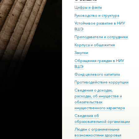
Цифры и факты
Руководство и структура
Устойчивое развитие в НИУ
ВШЭ
Преподаватели и сотрудники
Корпуса и общежития
Закупки
Обращения граждан в НИУ
ВШЭ
Фонд целевого капитала
Противодействие коррупции
Сведения о доходах,
расходах, об имуществе и
обязательствах
имущественного характера
Сведения об
образовательной организации
Людям с ограниченными
возможностями здоровья