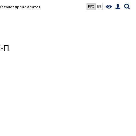
Каталог прецедентов
РУС
EN
3-П