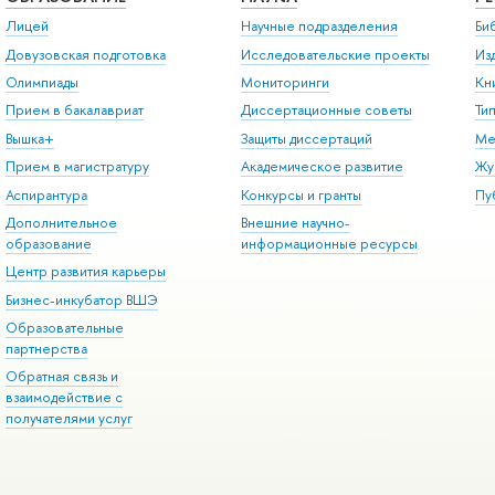
Лицей
Научные подразделения
Би
Довузовская подготовка
Исследовательские проекты
Из
Олимпиады
Мониторинги
Кн
Прием в бакалавриат
Диссертационные советы
Ти
Вышка+
Защиты диссертаций
Ме
Прием в магистратуру
Академическое развитие
Жу
Аспирантура
Конкурсы и гранты
Пу
Дополнительное
Внешние научно-
образование
информационные ресурсы
Центр развития карьеры
Бизнес-инкубатор ВШЭ
Образовательные
партнерства
Обратная связь и
взаимодействие с
получателями услуг