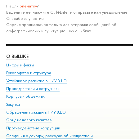
Нашли
опечатку
?
Выделите её, нажмите Ctrl+Enter и отправьте нам уведомление.
Спасибо за участие!
Сервис предназначен только для отправки сообщений об
орфографических и пунктуационных ошибках.
О ВЫШКЕ
ОБ
Цифры и факты
Ли
Руководство и структура
Дов
Устойчивое развитие в НИУ ВШЭ
Ол
Преподаватели и сотрудники
При
Корпуса и общежития
Вы
Закупки
При
Обращения граждан в НИУ ВШЭ
Ас
Фонд целевого капитала
До
Противодействие коррупции
Цен
Сведения о доходах, расходах, об имуществе и
Би