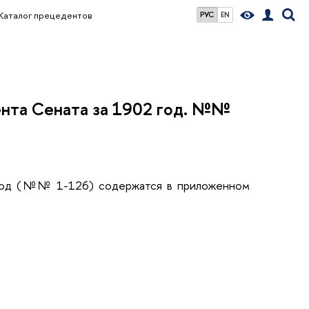
Каталог прецедентов
РУС
EN
ента Сената за 1902 год. №№
2 год (№№ 1-126) содержатся в приложенном