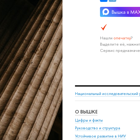
Нашли
опечатку
?
Выделите её, нажмит
Сервис предназначе
Национальный исследовательский 
О ВЫШКЕ
Цифры и факты
Руководство и структура
Устойчивое развитие в НИУ