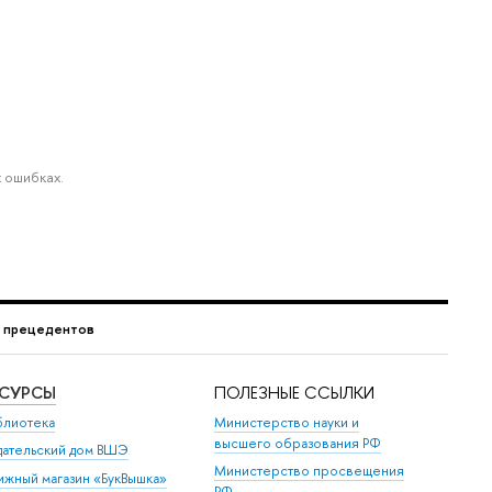
 ошибках.
г прецедентов
ЕСУРСЫ
ПОЛЕЗНЫЕ ССЫЛКИ
блиотека
Министерство науки и
высшего образования РФ
дательский дом ВШЭ
Министерство просвещения
ижный магазин «БукВышка»
РФ