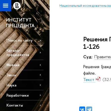
Национальный исследовательски
ИНСТИТУТ
ПРЕЦЕДЕНТА
Решения 
Поиск по сайту
1-126
Каталог
прецедентов
Суд:
Правите
Мнения
Решения Граж
файле.
Закон
Текст
(32.
Наука
Разработчики
Контакты