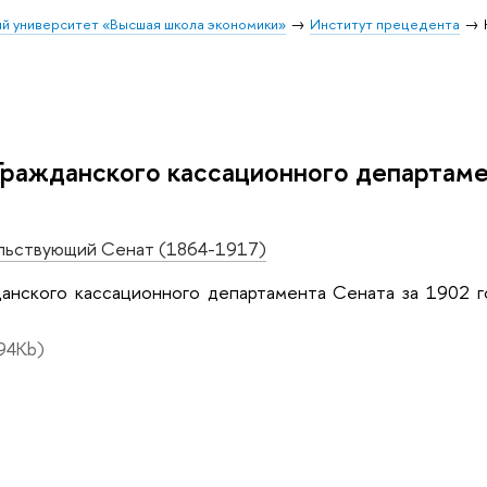
й университет «Высшая школа экономики»
Институт прецедента
Гражданского кассационного департам
льствующий Сенат (1864-1917)
данского кассационного департамента Сената за 190
94Kb)