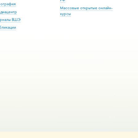
пография
Массовые открытые онлайн-
диацентр
курсы
рналы ВШЭ
бликации