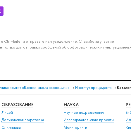
е Ctrl+Enter и отправьте нам уведомление. Спасибо за участие!
н только для отправки сообщений об орфографических и пунктуационных
университет «Высшая школа экономики»
→
Институт прецедента
→
Катало
ОБРАЗОВАНИЕ
НАУКА
Р
Лицей
Научные подразделения
Би
Довузовская подготовка
Исследовательские проекты
Из
Олимпиады
Мониторинги
Кн