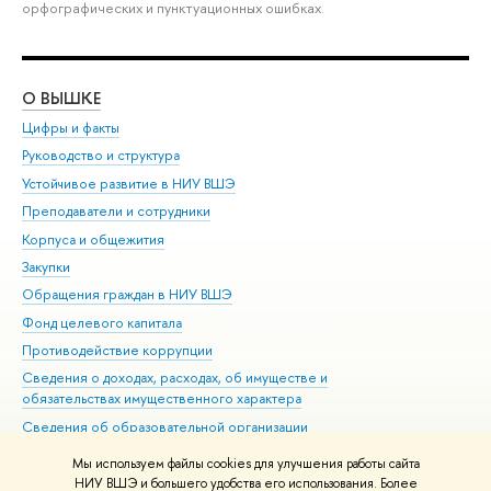
орфографических и пунктуационных ошибках.
О ВЫШКЕ
ОБ
Цифры и факты
Ли
Руководство и структура
Дов
Устойчивое развитие в НИУ ВШЭ
Ол
Преподаватели и сотрудники
При
Корпуса и общежития
Вы
Закупки
При
Обращения граждан в НИУ ВШЭ
Ас
Фонд целевого капитала
До
Противодействие коррупции
Цен
Сведения о доходах, расходах, об имуществе и
Би
обязательствах имущественного характера
Об
Сведения об образовательной организации
Обр
Людям с ограниченными возможностями здоровья
Мы используем файлы cookies для улучшения работы сайта
Единая платежная страница
НИУ ВШЭ и большего удобства его использования. Более