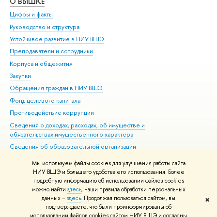
О ВЫШКЕ
ОБ
Цифры и факты
Ли
Руководство и структура
Дов
Устойчивое развитие в НИУ ВШЭ
Ол
Преподаватели и сотрудники
При
Корпуса и общежития
Вы
Закупки
При
Обращения граждан в НИУ ВШЭ
Ас
Фонд целевого капитала
До
Противодействие коррупции
Цен
Сведения о доходах, расходах, об имуществе и
Би
обязательствах имущественного характера
Об
Сведения об образовательной организации
Обр
Людям с ограниченными возможностями здоровья
Мы используем файлы cookies для улучшения работы сайта
Единая платежная страница
НИУ ВШЭ и большего удобства его использования. Более
подробную информацию об использовании файлов cookies
Работа в Вышке
можно найти
здесь
, наши правила обработки персональных
данных –
здесь
. Продолжая пользоваться сайтом, вы
✖
Редактору
подтверждаете, что были проинформированы об
© НИУ ВШЭ 1993–2026
Адреса и контакты
Условия использования
использовании файлов cookies сайтом НИУ ВШЭ и согласны