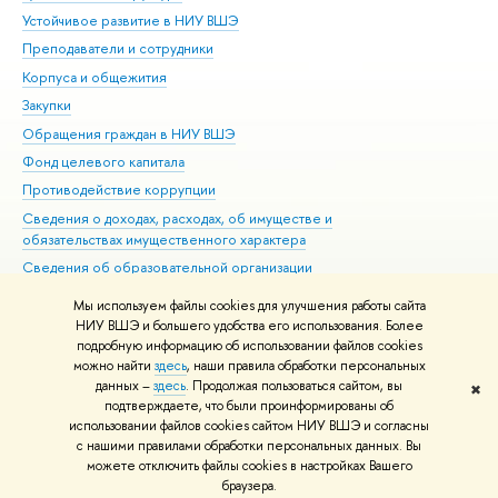
Устойчивое развитие в НИУ ВШЭ
Ол
Преподаватели и сотрудники
При
Корпуса и общежития
Вы
Закупки
При
Обращения граждан в НИУ ВШЭ
Ас
Фонд целевого капитала
До
Противодействие коррупции
Цен
Сведения о доходах, расходах, об имуществе и
Би
обязательствах имущественного характера
Об
Сведения об образовательной организации
Обр
Людям с ограниченными возможностями здоровья
Мы используем файлы cookies для улучшения работы сайта
Единая платежная страница
НИУ ВШЭ и большего удобства его использования. Более
подробную информацию об использовании файлов cookies
Работа в Вышке
можно найти
здесь
, наши правила обработки персональных
данных –
здесь
. Продолжая пользоваться сайтом, вы
✖
Редактору
подтверждаете, что были проинформированы об
© НИУ ВШЭ 1993–2026
Адреса и контакты
Условия использования
использовании файлов cookies сайтом НИУ ВШЭ и согласны
с нашими правилами обработки персональных данных. Вы
материалов
Политика конфиденциальности
Карта сайта
можете отключить файлы cookies в настройках Вашего
Шрифты HSE Sans и HSE Slab разработаны в
Школе дизайна НИУ ВШЭ
браузера.