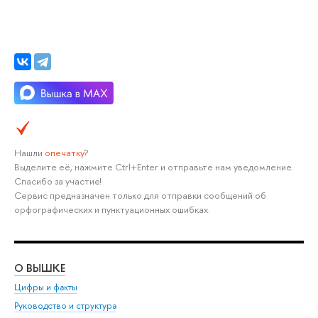
Нашли
опечатку
?
Выделите её, нажмите Ctrl+Enter и отправьте нам уведомление.
Спасибо за участие!
Сервис предназначен только для отправки сообщений об
орфографических и пунктуационных ошибках.
О ВЫШКЕ
ОБ
Цифры и факты
Ли
Руководство и структура
Дов