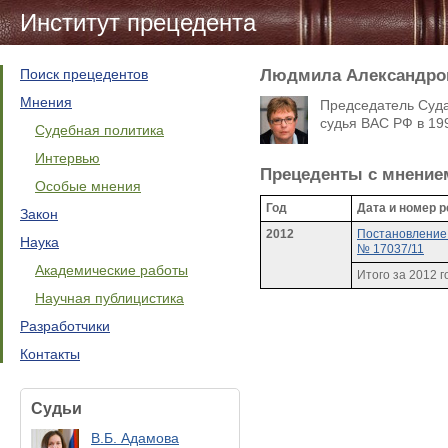
Институт прецедента
Поиск прецедентов
Людмила Александро
Мнения
Председатель Суда
судья ВАС РФ в 199
Судебная политика
Интервью
Прецеденты c мнение
Особые мнения
Год
Дата и номер 
Закон
2012
Постановление 
Наука
№ 17037/11
Академические работы
Итого за 2012 г
Научная публицистика
Разработчики
Контакты
Судьи
В.Б. Адамова