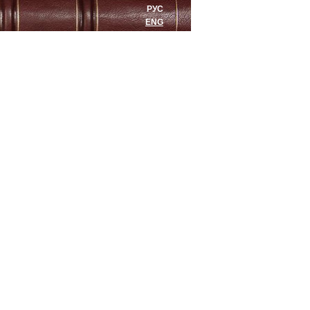
РУС
ENG