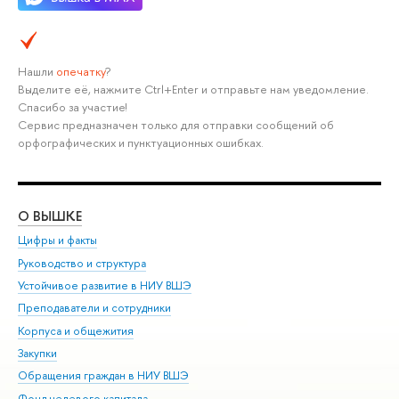
Нашли
опечатку
?
Выделите её, нажмите Ctrl+Enter и отправьте нам уведомление.
Спасибо за участие!
Сервис предназначен только для отправки сообщений об
орфографических и пунктуационных ошибках.
О ВЫШКЕ
ОБ
Цифры и факты
Ли
Руководство и структура
Дов
Устойчивое развитие в НИУ ВШЭ
Ол
Преподаватели и сотрудники
При
Корпуса и общежития
Вы
Закупки
При
Обращения граждан в НИУ ВШЭ
Ас
Фонд целевого капитала
До